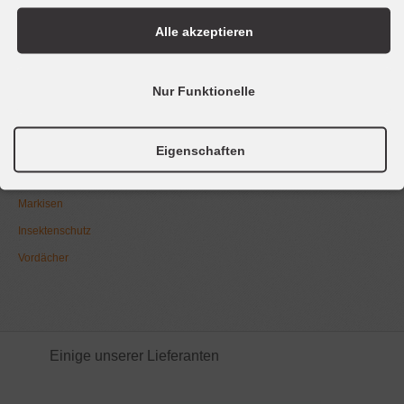
Fax 06147 - 9195 25
Alle akzeptieren
@mail
info@bockard-breunig.de
Nur Funktionelle
Fenster
Haustüren
Eigenschaften
Innentüren
Rolläden
Markisen
Insektenschutz
Vordächer
Einige unserer Lieferanten