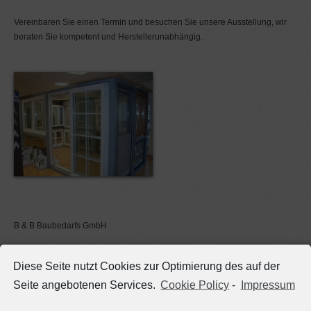
Vereinbaren Sie einen Termin und besuchen Sie unsere Ausstellung, wir
beraten Sie kompetent und Herstellerunabhängig.
B & B Baubedarfs GmbH
Oppenheimer Str. 24
Diese Seite nutzt Cookies zur Optimierung des auf der
65468 Trebur-Geinsheim
Seite angebotenen Services.
Cookie Policy
-
Impressum
Tel. 06147 - 91 95 05