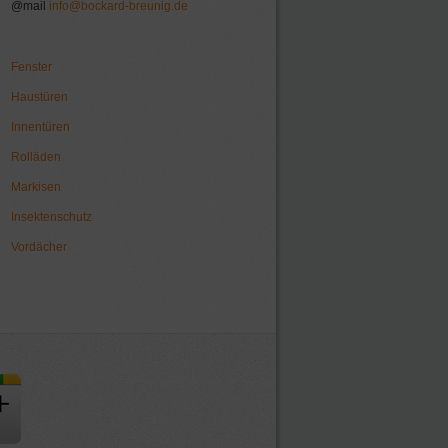
@mail
info@bockard-breunig.de
Fenster
Haustüren
Innentüren
Rolläden
Markisen
Insektenschutz
Vordächer