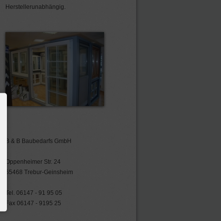
Herstellerunabhängig.
B & B Baubedarfs GmbH
Oppenheimer Str. 24
65468 Trebur-Geinsheim
Tel. 06147 - 91 95 05
Fax 06147 - 9195 25