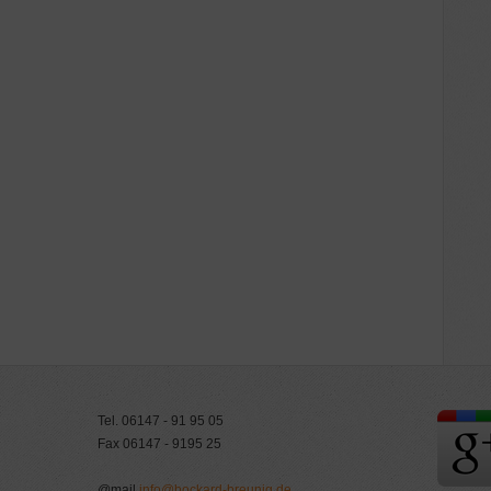
Tel. 06147 - 91 95 05
Fax 06147 - 9195 25
@mail
info@bockard-breunig.de