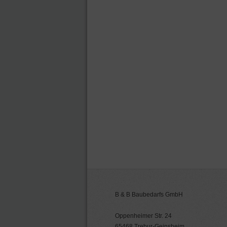
B & B Baubedarfs GmbH
Oppenheimer Str. 24
65468 Trebur-Geinsheim