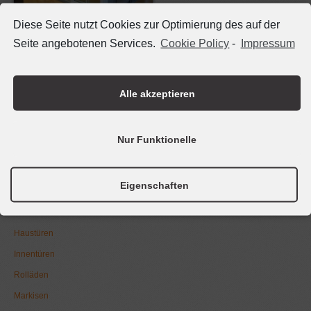
Diese Seite nutzt Cookies zur Optimierung des auf der
Seite angebotenen Services.
Cookie Policy
-
Impressum
B & B Baubedarfs GmbH
Oppenheimer Str. 24
Alle akzeptieren
65468 Trebur-Geinsheim
Tel. 06147 - 91 95 05
Nur Funktionelle
Fax 06147 - 9195 25
@mail
info@bockard-breunig.de
Eigenschaften
Fenster
Haustüren
Innentüren
Rolläden
Markisen