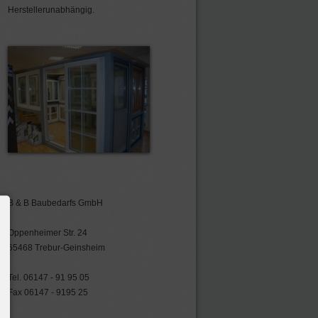
Herstellerunabhängig.
B & B Baubedarfs GmbH
Oppenheimer Str. 24
65468 Trebur-Geinsheim
Tel. 06147 - 91 95 05
Fax 06147 - 9195 25