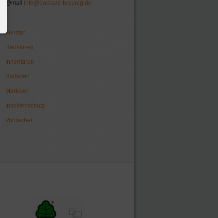
@mail
info@bockard-breunig.de
Fenster
Haustüren
Innentüren
Rolläden
Markisen
Insektenschutz
Vordächer