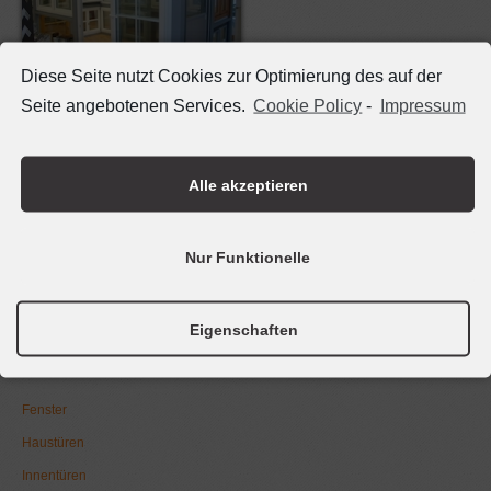
Diese Seite nutzt Cookies zur Optimierung des auf der
Seite angebotenen Services.
Cookie Policy
-
Impressum
B & B Baubedarfs GmbH
Alle akzeptieren
Oppenheimer Str. 24
65468 Trebur-Geinsheim
Nur Funktionelle
Tel. 06147 - 91 95 05
Fax 06147 - 9195 25
Eigenschaften
@mail
info@bockard-breunig.de
Fenster
Haustüren
Innentüren